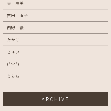
東 由美
吉田 直子
西野 綾
たかこ
じゅい
(*^^*)
うらら
ARCHIVE