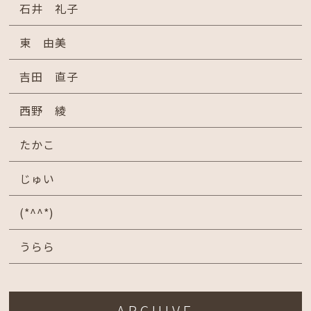
石井 礼子
東 由美
吉田 直子
西野 綾
たかこ
じゅい
(*^^*)
うらら
ARCHIVE