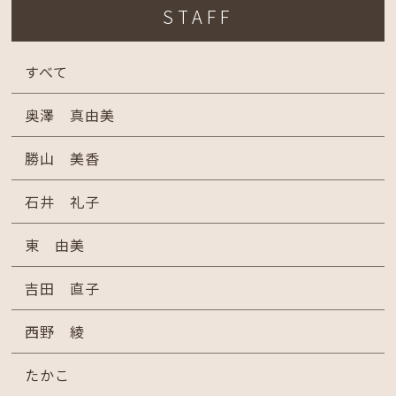
STAFF
すべて
奥澤 真由美
勝山 美香
石井 礼子
東 由美
吉田 直子
西野 綾
たかこ