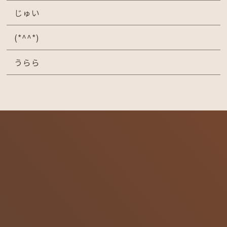
じゅい
(*^^*)
うらら