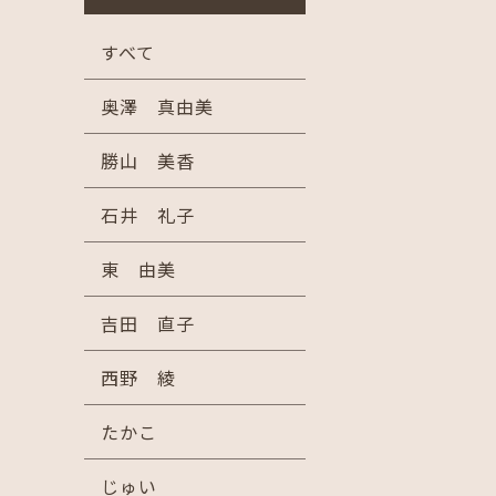
すべて
奥澤 真由美
勝山 美香
石井 礼子
東 由美
吉田 直子
西野 綾
たかこ
じゅい